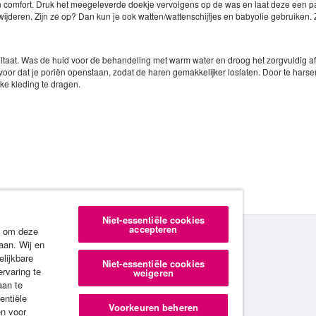
 comfort. Druk het meegeleverde doekje vervolgens op de was en laat deze een paar
ren. Zijn ze op? Dan kun je ook watten/wattenschijfjes en babyolie gebruiken. Zij
ltaat. Was de huid voor de behandeling met warm water en droog het zorgvuldig af, 
oor dat je poriën openstaan, zodat de haren gemakkelijker loslaten. Door te harse
ke kleding te dragen.
Niet-essentiële cookies
accepteren
s om deze
aan. Wij en
elijkbare
Niet-essentiële cookies
ervaring te
weigeren
aan te
entiële
Voorkeuren beheren
en voor