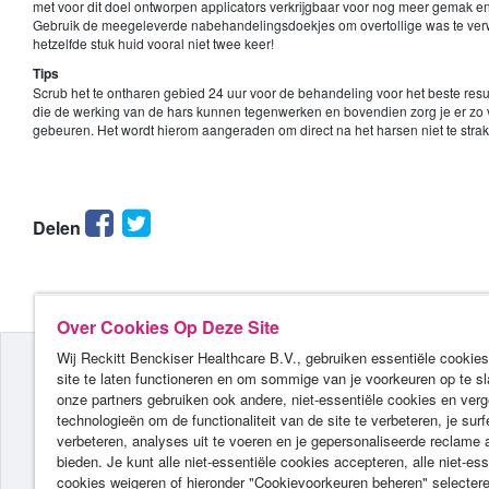
met voor dit doel ontworpen applicators verkrijgbaar voor nog meer gemak en
Gebruik de meegeleverde nabehandelingsdoekjes om overtollige was te verwijde
hetzelfde stuk huid vooral niet twee keer!
Tips
Scrub het te ontharen gebied 24 uur voor de behandeling voor het beste resu
die de werking van de hars kunnen tegenwerken en bovendien zorg je er zo v
gebeuren. Het wordt hierom aangeraden om direct na het harsen niet te strak
Facebook
Twitter
Delen
Over Cookies Op Deze Site
Wij Reckitt Benckiser Healthcare B.V., gebruiken essentiële cookie
site te laten functioneren en om sommige van je voorkeuren op te sl
onze partners gebruiken ook andere, niet-essentiële cookies en verg
technologieën om de functionaliteit van de site te verbeteren, je surf
verbeteren, analyses uit te voeren en je gepersonaliseerde reclame 
bieden. Je kunt alle niet-essentiële cookies accepteren, alle niet-ess
cookies weigeren of hieronder "Cookievoorkeuren beheren" selecter