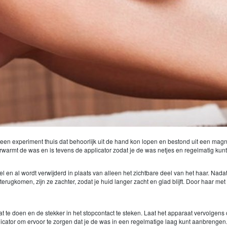
experiment thuis dat behoorlijk uit de hand kon lopen en bestond uit een magnetr
erwarmt de was en is tevens de applicator zodat je de was netjes en regelmatig ku
en al wordt verwijderd in plaats van alleen het zichtbare deel van het haar. Nadat 
terugkomen, zijn ze zachter, zodat je huid langer zacht en glad blijft. Door haar met
aat te doen en de stekker in het stopcontact te steken. Laat het apparaat vervolg
cator om ervoor te zorgen dat je de was in een regelmatige laag kunt aanbrengen. Vo