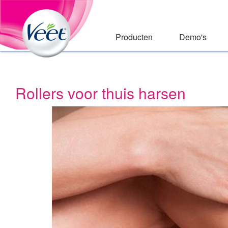
Huis
Skip
to:
Main
Primary
Navigation
Navigation
,
Producten
Demo's
Main
Content
Search
Rollers voor thuis harsen