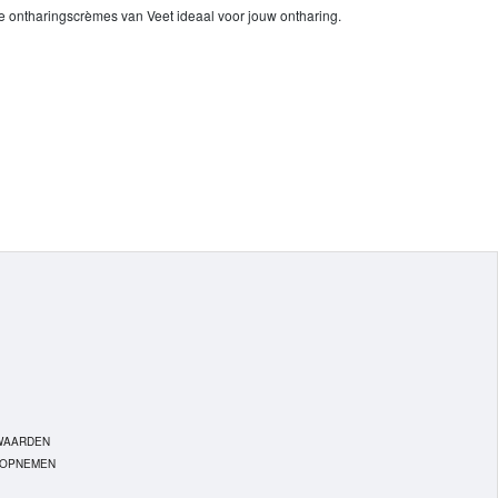
jn de ontharingscrèmes van Veet ideaal voor jouw ontharing.
WAARDEN
 OPNEMEN