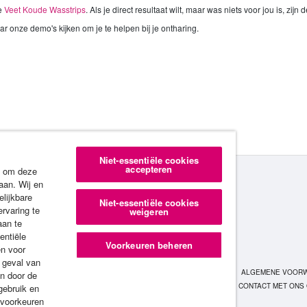
e
Veet Koude Wasstrips
. Als je direct resultaat wilt, maar was niets voor jou is, zi
ar onze demo's kijken om je te helpen bij je ontharing.
Niet-essentiële cookies
accepteren
s om deze
aan. Wij en
elijkbare
Niet-essentiële cookies
ervaring te
weigeren
aan te
entiële
Voorkeuren beheren
en voor
 geval van
PRODUCTEN
DEMO'S
ALGEMENE VOOR
n door de
IVACYBELEID
COOKIES-BELEID
CONTACT MET ONS
gebruik en
SITEMAP
 voorkeuren