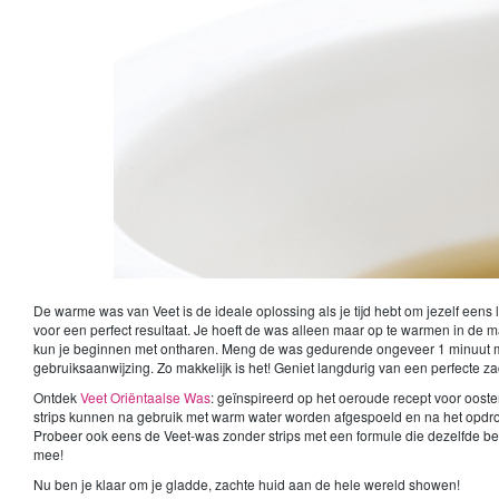
De warme was van Veet is de ideale oplossing als je tijd hebt om jezelf eens
voor een perfect resultaat. Je hoeft de was alleen maar op te warmen in de 
kun je beginnen met ontharen. Meng de was gedurende ongeveer 1 minuut met
gebruiksaanwijzing. Zo makkelijk is het! Geniet langdurig van een perfecte za
Ontdek
Veet Oriëntaalse Was
: geïnspireerd op het oeroude recept voor ooste
strips kunnen na gebruik met warm water worden afgespoeld en na het opdr
Probeer ook eens de Veet-was zonder strips met een formule die dezelfde be
mee!
Nu ben je klaar om je gladde, zachte huid aan de hele wereld showen!