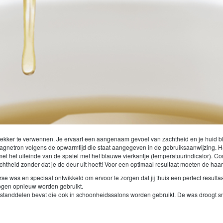
 lekker te verwennen. Je ervaart een aangenaam gevoel van zachtheid en je huid bl
magnetron volgens de opwarmtijd die staat aangegeven in de gebruiksaanwijzing. Haa
 het uiteinde van de spatel met het blauwe vierkantje (temperatuurindicator). C
chtheid zonder dat je de deur uit hoeft! Voor een optimaal resultaat moeten de haar
rse was en speciaal ontwikkeld om ervoor te zorgen dat jij thuis een perfect resul
ogen opnieuw worden gebruikt.
standdelen bevat die ook in schoonheidssalons worden gebruikt. De was droogt snel