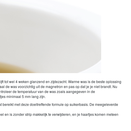
ijft tot wel 4 weken glanzend en zijdezacht. Warme was is de beste oplossing
l de was voorzichtig uit de magnetron en pas op dat je je niet brandt. Nu
ontroleer de temperatuur van de was zoals aangegeven in de
tjes minimaal 5 mm lang zijn.
taat bereikt met deze doeltreffende formule op suikerbasis. De meegeleverde
 en is zonder strip makkelijk te verwijderen, en je haartjes komen meteen