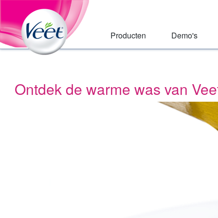
Huis
Skip
to:
Main
Primary
Navigation
Navigation
,
Producten
Demo's
Main
Content
Search
Ontdek de warme was van Vee