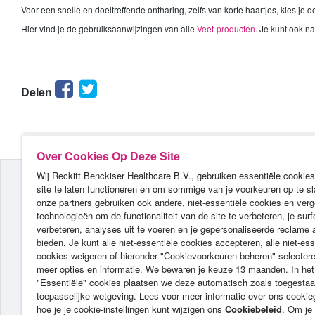
Voor een snelle en doeltreffende ontharing, zelfs van korte haartjes, kies je d
Hier vind je de gebruiksaanwijzingen van alle
Veet-producten
. Je kunt ook na
Facebook
Twitter
Delen
Over Cookies Op Deze Site
Wij Reckitt Benckiser Healthcare B.V., gebruiken essentiële cookie
site te laten functioneren en om sommige van je voorkeuren op te sl
onze partners gebruiken ook andere, niet-essentiële cookies en verg
technologieën om de functionaliteit van de site te verbeteren, je surf
verbeteren, analyses uit te voeren en je gepersonaliseerde reclame 
bieden. Je kunt alle niet-essentiële cookies accepteren, alle niet-ess
cookies weigeren of hieronder "Cookievoorkeuren beheren" selecter
meer opties en informatie. We bewaren je keuze 13 maanden. In het
"Essentiële" cookies plaatsen we deze automatisch zoals toegestaa
PR
toepasselijke wetgeving. Lees voor meer informatie over ons cookie
hoe je je cookie-instellingen kunt wijzigen ons
Cookiebeleid
. Om je