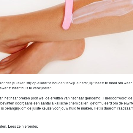
der je kaken stijf op elkaar te houden terwijl je harst, lijkt haast te mooi om waar
wenst haar thuis te verwijderen.
van het haar breken (ook wel de eiwitten van het haar genoemd). Hierdoor wordt de 
tten doorgaans een aantal alkalische chemicaliën, geformuleerd om de eiwitten a
 is belangrijk om de juiste keuze voor jouw huid te maken. Het is daarom raadzaam
len. Lees ze hieronder.