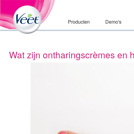
Huis
Skip
to:
Main
Primary
Navigation
Navigation
,
Producten
Demo's
Main
Content
Search
Wat zijn ontharingscrèmes en 