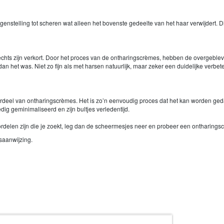
nstelling tot scheren wat alleen het bovenste gedeelte van het haar verwijdert. Dit b
hts zijn verkort. Door het proces van de ontharingscrèmes, hebben de overgebleve
 dan het was. Niet zo fijn als met harsen natuurlijk, maar zeker een duidelijke verbet
rdeel van ontharingscrèmes. Het is zo’n eenvoudig proces dat het kan worden gedaa
dig geminimaliseerd en zijn bultjes verledentijd.
ordelen zijn die je zoekt, leg dan de scheermesjes neer en probeer een ontharings
ksaanwijzing.