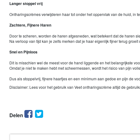
Langer stoppel vrij
Ontharingscrèmes verwijderen haar tot onder het oppervlak van de huid, in tege
Zachtere, Fijnere Haren
Door te scheren, worden de haren afgesneden, wat betekent dat de haren slec
Na verloop van tijd kan je zelfs merken dat je haar eigenlijk fijner terug groeit
Snel en Pijnloos
Dit is misschien wel de meest voor de hand liggende en het belangrijkste voo
Omdat je niet te maken hebt met scheermessen, wordt het risico van pijn volle
Dus als stoppelvrij, fijnere haartjes en een minimum aan gedoe en pijn de vo
Disclaimer: Lees voor het gebruik van Veet ontharingscrème altijd de gebrui
Facebook
Twitter
Delen