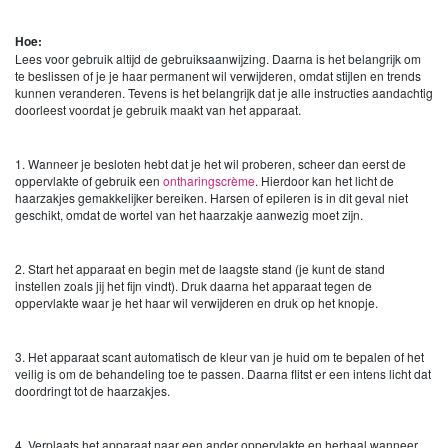
Hoe:
Lees voor gebruik altijd de gebruiksaanwijzing. Daarna is het belangrijk om
te beslissen of je je haar permanent wil verwijderen, omdat stijlen en trends
kunnen veranderen. Tevens is het belangrijk dat je alle instructies aandachtig
doorleest voordat je gebruik maakt van het apparaat.
1. Wanneer je besloten hebt dat je het wil proberen, scheer dan eerst de
oppervlakte of gebruik een
ontharingscrème
. Hierdoor kan het licht de
haarzakjes gemakkelijker bereiken. Harsen of epileren is in dit geval niet
geschikt, omdat de wortel van het haarzakje aanwezig moet zijn.
2. Start het apparaat en begin met de laagste stand (je kunt de stand
instellen zoals jij het fijn vindt). Druk daarna het apparaat tegen de
oppervlakte waar je het haar wil verwijderen en druk op het knopje.
3. Het apparaat scant automatisch de kleur van je huid om te bepalen of het
veilig is om de behandeling toe te passen. Daarna flitst er een intens licht dat
doordringt tot de haarzakjes.
4. Verplaats het apparaat naar een ander oppervlakte en herhaal wanneer