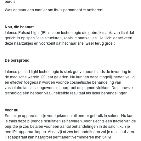
euro’s.
Was er maar een manier om thuis permanent te ontharen!
Nou, die bestaat
Intense Pulsed Light (IPL) is een technologie die gebruik maakt van licht dat
gericht is op specifieke structuren, zoals je haarzakjes. Het licht deactiveert
deze haarzakjes en voorkomt dat het haar snel weer terug groeit
De oorsprong
Intense pulsed light technologie is sterk geëvolueerd sinds de invoering in
de medische wereld, 20 jaar geleden. Nu kunnen deze mogelijkheden veilig
en effectief toegepast worden voor de cosmetische behandeling van
vasculaire laesies, ongewenste haargroei en pigmentvlekken. De nieuwste
technologieën hebben vaak hetzelfde resultaat als laser behandelingen.
Voor nu
Sommige apparaten zijn voortgekomen uit eerder gebruik in salons. Nu kun
je thuis deze blijvende resultaten zelf ervaren. Voor slechts een fractie van de
prijs die je zou betalen voor een aantal behandelingen in de salon, kun je
een IPL apparaat kopen. Al na vijf of zes behandelingen zal je resultaat zien.
Het apparaat kan haargroei permanent verminderen met 54%!