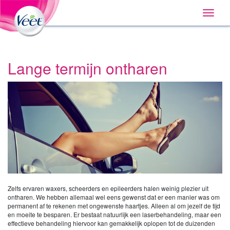
Huis
Main
Skip
Navigation
Toggle
to:
naviga
Primary
Navigation
,
Main
Content
Lange termijn ontharen
Search
Zelfs ervaren waxers, scheerders en epileerders halen weinig plezier uit
ontharen. We hebben allemaal wel eens gewenst dat er een manier was om
permanent af te rekenen met ongewenste haartjes. Alleen al om jezelf de tijd
en moeite te besparen. Er bestaat natuurlijk een laserbehandeling, maar een
effectieve behandeling hiervoor kan gemakkelijk oplopen tot de duizenden