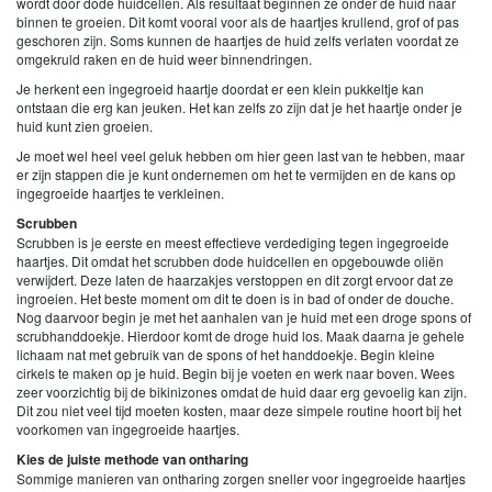
wordt door dode huidcellen. Als resultaat beginnen ze onder de huid naar
binnen te groeien. Dit komt vooral voor als de haartjes krullend, grof of pas
geschoren zijn. Soms kunnen de haartjes de huid zelfs verlaten voordat ze
omgekruld raken en de huid weer binnendringen.
Je herkent een ingegroeid haartje doordat er een klein pukkeltje kan
ontstaan die erg kan jeuken. Het kan zelfs zo zijn dat je het haartje onder je
huid kunt zien groeien.
Je moet wel heel veel geluk hebben om hier geen last van te hebben, maar
er zijn stappen die je kunt ondernemen om het te vermijden en de kans op
ingegroeide haartjes te verkleinen.
Scrubben
Scrubben is je eerste en meest effectieve verdediging tegen ingegroeide
haartjes. Dit omdat het scrubben dode huidcellen en opgebouwde oliën
verwijdert. Deze laten de haarzakjes verstoppen en dit zorgt ervoor dat ze
ingroeien. Het beste moment om dit te doen is in bad of onder de douche.
Nog daarvoor begin je met het aanhalen van je huid met een droge spons of
scrubhanddoekje. Hierdoor komt de droge huid los. Maak daarna je gehele
lichaam nat met gebruik van de spons of het handdoekje. Begin kleine
cirkels te maken op je huid. Begin bij je voeten en werk naar boven. Wees
zeer voorzichtig bij de bikinizones omdat de huid daar erg gevoelig kan zijn.
Dit zou niet veel tijd moeten kosten, maar deze simpele routine hoort bij het
voorkomen van ingegroeide haartjes.
Kies de juiste methode van ontharing
Sommige manieren van ontharing zorgen sneller voor ingegroeide haartjes