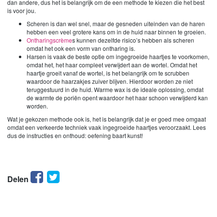
dan andere, dus het is belangrijk om de een methode te kiezen die het best
is voor jou.
Scheren is dan wel snel, maar de gesneden uiteinden van de haren
hebben een veel grotere kans om in de huid naar binnen te groeien.
Ontharingscrème
s kunnen dezelfde risico’s hebben als scheren
omdat het ook een vorm van ontharing is.
Harsen is vaak de beste optie om ingegroeide haartjes te voorkomen,
omdat het, het haar compleet verwijdert aan de wortel. Omdat het
haartje groeit vanaf de wortel, is het belangrijk om te scrubben
waardoor de haarzakjes zuiver blijven. Hierdoor worden ze niet
teruggestuurd in de huid. Warme wax is de ideale oplossing, omdat
de warmte de poriën opent waardoor het haar schoon verwijderd kan
worden.
Wat je gekozen methode ook is, het is belangrijk dat je er goed mee omgaat
omdat een verkeerde techniek vaak ingegroeide haartjes veroorzaakt. Lees
dus de instructies en onthoud: oefening baart kunst!
Facebook
Twitter
Delen