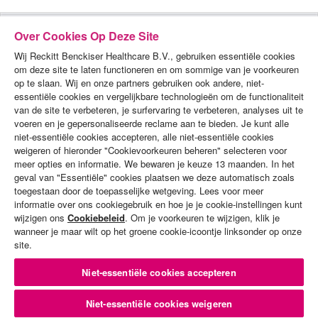
Over Cookies Op Deze Site
Wij Reckitt Benckiser Healthcare B.V., gebruiken essentiële cookies
om deze site te laten functioneren en om sommige van je voorkeuren
op te slaan. Wij en onze partners gebruiken ook andere, niet-
essentiële cookies en vergelijkbare technologieën om de functionaliteit
van de site te verbeteren, je surfervaring te verbeteren, analyses uit te
voeren en je gepersonaliseerde reclame aan te bieden. Je kunt alle
PRODUCTEN
niet-essentiële cookies accepteren, alle niet-essentiële cookies
weigeren of hieronder "Cookievoorkeuren beheren" selecteren voor
DEMO'S
meer opties en informatie. We bewaren je keuze 13 maanden. In het
geval van "Essentiële" cookies plaatsen we deze automatisch zoals
ALGEMENE VOORWAARDEN
toegestaan door de toepasselijke wetgeving. Lees voor meer
informatie over ons cookiegebruik en hoe je je cookie-instellingen kunt
PRIVACYBELEID
wijzigen ons
Cookiebeleid
. Om je voorkeuren te wijzigen, klik je
wanneer je maar wilt op het groene cookie-icoontje linksonder op onze
COOKIES-BELEID
site.
CONTACT MET ONS OPNEMEN
Niet-essentiële cookies accepteren
SITEMAP
Niet-essentiële cookies weigeren
© Copyright Reckitt Benckiser. Alle rechten voorbehouden. Datum van de laatste