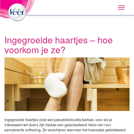
Huis
Main
Skip
Navigation
Toggle
to:
naviga
Primary
Navigation
,
Main
Content
Ingegroeide haartjes – hoe
Search
voorkom je ze?
Ingegroeide haartjes (ook wel pseudofolliculitis barbae, voor als je
interessant wil doen) zijn helaas een geaccepteerd risico van non-
permanente ontharing. Ze verschijnen wanneer het haarzakje geblokkeerd